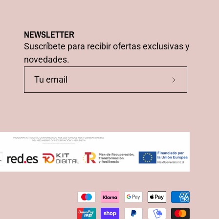
NEWSLETTER
Suscríbete para recibir ofertas exclusivas y
novedades.
Suscríbete
a
nuestro
boletín