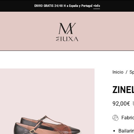
ENVIO GRATIS 24/48 H a España y Portugal
+Info
a
Inicio
/
Sp
ZINE
agen
92,00€
erta
Fabri
Bailari