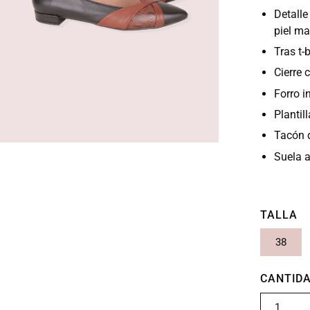
Detalle
piel ma
Tras t-
Cierre 
Forro in
Plantil
Tacón d
Suela a
TALLA
38
CANTID
1