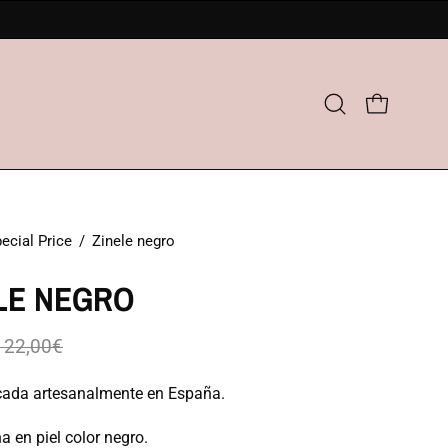
Abrir
CARRO AB
barra
de
búsqueda
ecial Price
/
Zinele negro
LE NEGRO
122,00€
cada artesanalmente en España.
na en piel color negro.