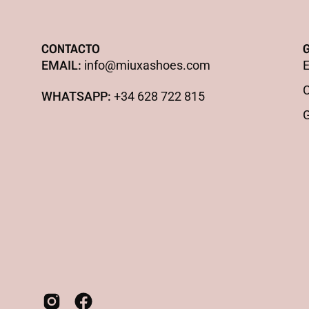
CONTACTO
EMAIL:
info@miuxashoes.com
E
C
WHATSAPP:
+34 628 722 815
G